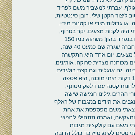
גולף, עברתי למשביר משם לפריד
ליצור הקטן שלי. רובן סינטטיות,
או גדולות מידי או קטנות מידי.
י היה לקנות מצעים. יקר בטרוף,
לא אמיתי. ומה בנוסף? את ציפת השמיכה מוכרים בנפרד בהון! משהוא כמו 150
דולר בחנות פושטית כמו בד בת' אנד ביונד. יש לי חברה שגרה שם כמעט 40 שנה,
 מצעים. יום אחד היא התקשרה
ים מכותנה מצרית סרוקה, אורגנים,
ת מ-400. עברית אני מבינה, גם אנגלית וגם קצת בולגרית.
את מה שהיא אמרה לא הבנתי בכלל. כלום. תוך 10 דקות היתי מוכנה, היא אספה
ו לחנות קטנה עם דלפק מטונף,
י ההרים גילינו חמישה שישה
מנגבים את הידים במגבות של ראלף
 ויצאתי משם מפספסת את אחת
 התעקשה, ואמרה תתחילי לחפש.
תי משם עם קולקצית מגבות
 סטים לקינג סייז בד כולל הדובה