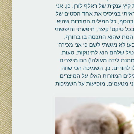
יץ ענקית של ראלף לורן. כן, אני
..שבוע אחרי זה ראיתי במיסיס את אחד הסטים של
מכר ב- 390 דולר בלי הציפה! SCORE!!! ובנוסף, כל המילים המוזרות שהיא
בכל טיקט! קיצר, חיפשתי וחיפשתי
המת שהוא התכסה בו בחורף,
ע! לא ניגשתי לשם כי אני מכירה
יל שלהם הוא לתינוקות. טעות.
תנת לידה מעולה!) הם מייצרים
 להורים. כן, השמיכה הכי שווה
ילים המוזרות האלו על המיצרים
יני מטעמים, מופיעות על השמיכות