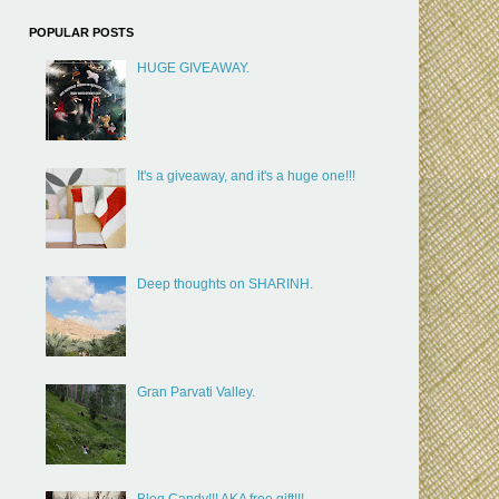
POPULAR POSTS
HUGE GIVEAWAY.
It's a giveaway, and it's a huge one!!!
Deep thoughts on SHARINH.
Gran Parvati Valley.