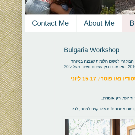
Contact Me
About Me
B
Bulgaria Workshop
הבולגרי למשכן חלומות שנבנה במיוחד
עבורן, אצלנו בעיר וידין בבולגריה. הסדנה הראשונה נפתחה בביתי בכריסמס 2016. מאז עברו כאן עשרות נשים, מעל ל-20
סדנאה צוענית, הפעם אני מארחת את עירית בירן מסטודיו נאו פוטרי. 15-17 ליוני
ור יופי. רק אומרת..
ומות אחרונים! תגללו קצת למטה, לכל