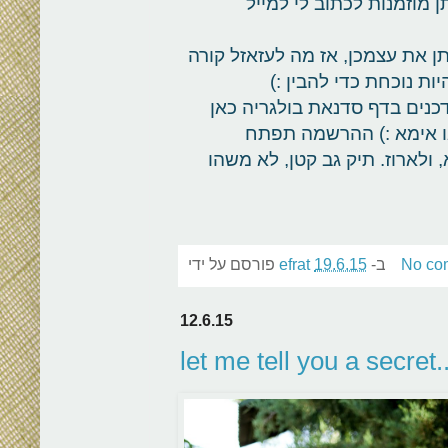
ן מוזמנות לכתוב לי למייל
 את עצמכן, אז מה לעזאזל קורה
ת נוכחת כדי להבין :)
ב-23 לאוקטובר מעודכנים בדף סדנאת בולגריה כאן
או אימא :) ההרשמה תפתח
 ולארוז. תיק גב קטן, לא משהו
No co
ב-
19.6.15
efrat
פורסם על ידי
12.6.15
let me tell you a secret..