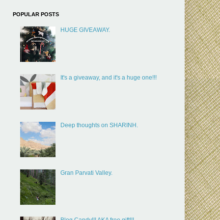
POPULAR POSTS
HUGE GIVEAWAY.
It's a giveaway, and it's a huge one!!!
Deep thoughts on SHARINH.
Gran Parvati Valley.