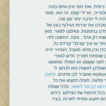
כיפית. ואת חמי איון אתם בטח
ריה.. אז ידי קסם, זה הוא. מנגר
 לי הרבה יותר זמן פנוי,
ומכרנו את יצירות הגילוף בעץ של
נו בהזמנות, ונאלצנו לסגור. מאז
ת רק אחד.. והנה, התפננו לזה
תר.אז איך קונים? קורדם כל,
 נכין מלאי מוגבל, המחיר יהיה
דכן שנפתח תאריך חדש לגמרי
ר 2020. ממש ככה, רגע לפני שקסם חג המולד מתפוגג
 שעליכן לעשות הוא לכתוב לי
התוכן
ר מלאה. תוכלו למצוא את כל
לינואר
. ולכל שאלה
בכל הרמות של הצילום. כידוע
א תענוג אמיתי לארוח, בעיר