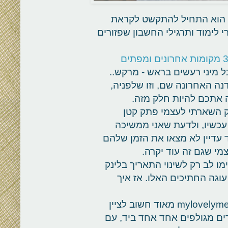
כי הוא התחיל להתקשט לקראת
י לימוד ותרגילי החשבון שפזורים
שנותרו 3 מקומות אחרונים ומפתים
 מיני רעשים בראש - מרקש..
דנה האחרונה שם, וזו שלפניה,
נה אתכם להיות חלק מזה.
ק השארתי לעצמי פתק קטן
עכשיו, ולדעת שאני ממשיכה
 עדיין לא מצאו את הזמן שלהם
מי שגם זה עוד יקרה.
ימו לב רק לשינוי התאריך בלינק
עוגה החתיכים האלו. אז איך
פשוט כותבים לי מייל,mylovelymessworkshop@gmail.com מאוד חשוב לציין
ים מגולפים אחד אחד ביד, עם