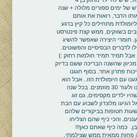
רש של ימים ספורים מלולה + שנה
אותו הדבר, רואות את אותם
יומולדת מתחילים כל קיץ ברגע
ובים בשווקים, ממש קצת פינטרסט
ן. חומרי היצירה שאפשר להשיג
לו לדברים הבסיסיים והפשוטים.
אבל תמיד תמיד חולמות רחוק :)
מכיוון שהשנה הבריכה ששם בדיוק
יכות פתרון אחר. בסוף חגגנו
ו עם היומולדת הזו.. אבל הוא
היה כל כך נחמד, שנתן לנו את הבית ליום שלם. לנו ולעוד 30 מוזמנים. בכל שנה
יו ילדים מקסימים, גם זוג
 הגיעו מלונדון לשבוע עם הבת
שעות חטופות בביקורים שלהם
ננים, והכי כיף שהם הצליחו
ובן, כמה כיף שאתם כאן!!!
זה פחות ממאית ממש שצילמתי,