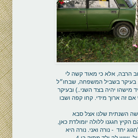
ב הרבה, אלא כי מאוד קשה לי
א בעיקר בשביל המשפחה, שבחו״ל
מישהו יהיה בצד השני..) ובעיקר
ם זה ארוך מידי. קחו קפה ושבו
פשה השנתית שלנו אצל סבא
 הקיץ חגגנו ללולה יומולדת כאן,
וג יחד - נורה ואני. נורה היא
החברה הכי טובה שלי כאן, בחורה מוכשרת בלי גבול, שיש לה ילד מתוק בן 4