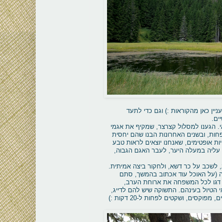
ין כאן מהקוראות :) וגם כדי לתעד
יים.
אי. הגענו למסלול קצרצר, שמקיף את אגמי
ופחות, ובשנים האחרונות הבנו שהם יחסית
ות אופטימים, שאנחנו יוצאים לראות טבע
 עליה במעלה היער, לעבר האגם הגבוה,
, לשכב על כר דשא, ולחקור ביצה אמיתית.
ה (על האוכל עוד אכתוב בהמשך, סתם
ים דגו לכל המשפחה את ארוחת הערב,
י הטיול בעינהם. התשוקה שיש להם לדייג,
קסים, ושקטים לפחות ל-20 דקות :)