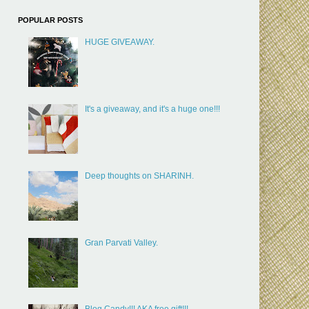
POPULAR POSTS
HUGE GIVEAWAY.
It's a giveaway, and it's a huge one!!!
Deep thoughts on SHARINH.
Gran Parvati Valley.