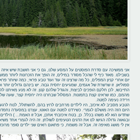
אני ממשיכה עם סדרת הפוסטים על המסע שלנו, גם כי אני חושבת שיש איזה עני
בשבילנו. מאוד כיף לי שהכל מסודר במילים, זה הופך את הזכרונות ליותר ממש
יום אחרי קניון המפלים, כל מה שרצינו זה עוד ועוד טבע פראי, כמה שיותר פר
סמוליאן. זו שרשרת של אגמים, שמגיעים יחסית גבוה. יש בינהם גדולים יותר 
התייבשו, לכן חלקם הופכים לביצות, והגודל שלהם קטן. זה לא מנע מאיתנו להי
מהמם, כמו שראינו קצת בתמונות. המסלול שבחרנו היה יחסית קצר, שעה של
וירידה נעימה למטה.
הטבע מסביב לא איכזב, היו לילדים מרחבים לרוץ בהם, להשתולל, לנוח לרגע
היום הזה היה מושלם לגמרי. כשירדנו למטה עם האוטו, עצרנו במסעדה נחמד
שתדעו הוא לא משהו בכלל. כן, בטח איכזבתי אתכן, אבל זו האמת... ) הילד
ובגאווה גדולה הגישו לנו את הדגים הטעימים לשולחן. זה היה לגמרי אחד משיא
אין לי מושג מאיפה זה. אבל זה משמח, כי פתאום רואים שני ילדים סופר מרוכזים, מפו