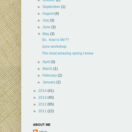
►
September
(1)
►
August
(4)
►
July
(3)
►
June
(3)
▼
May
(3)
So.. how is life??
June workshop.
The most amazing spring I knew.
►
April
(3)
►
March
(1)
►
February
(2)
►
January
(2)
►
2014
(41)
►
2013
(45)
►
2012
(95)
►
2011
(22)
ABOUT ME
efrat