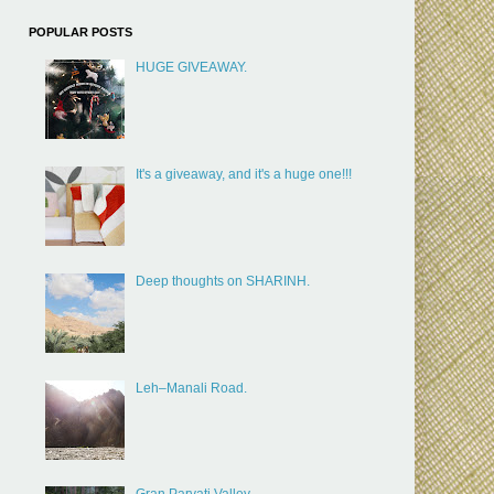
POPULAR POSTS
HUGE GIVEAWAY.
It's a giveaway, and it's a huge one!!!
Deep thoughts on SHARINH.
Leh–Manali Road.