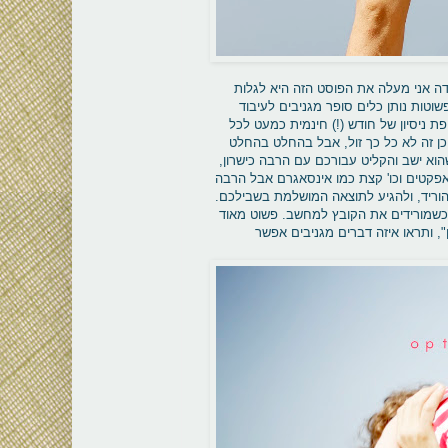
דה אני מעלה את הפוסט הזה היא לגלות
וטות נותן כלים סופר מגניבים לעיבוד
פת ניסיון של חודש (!) חינמית כמעט לכל
כן זה לא כל כך זול, אבל בהחלט בהחלט
actio שזו שרשרת פעולות שמישהוא ישב והקליט עבורכם עם הרבה כישרון,
יוצרות אפקטים וכו' קצת כמו אינסאגרם אבל הרבה
הוריד, ולהגיע לתוצאה המושלמת בשבילכם.
 כשמורידים את הקובץ למחשב. פשוט מאוד
מה שהם קוראים לו "מתכון", ותראו איזה דברים מגניבים אפשר