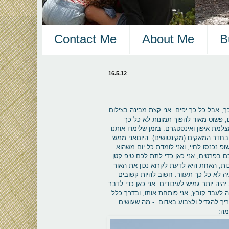
Contact Me
About Me
B
16.5.12
ך, אבל כל כך יפים. אני קצת מבינה בצילום
ם, פשוט מאוד להפוך תמונות לא כל כך
למת איפון ואינסטגרם. בזמן שלימדו אותנו
חדר המאקים (מקינטושים). היוםאני ממש
 נכנסו לחיי, ואני לומדת כל יום משהוא
ם בפרטים, אני כאן כדי לתת לכם טיפ קטן.
לומים שלי. אז יש שתי תשובות, האחת היא לדעת לקרוא נכון את האור
יה לא כל כך תעזור. חשוב להיות קשובים
יה יותר גמיש לעיבודים. אני כאן כדי לדבר
 לעבד קובץ, אני פותחת אותו, ובדרך כלל
יך להגדיל ולצבוע באדום - מה שעושים
מה: