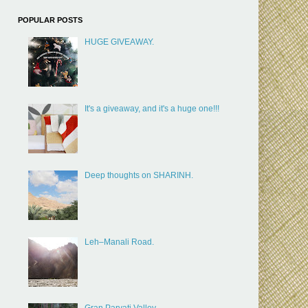
POPULAR POSTS
HUGE GIVEAWAY.
It's a giveaway, and it's a huge one!!!
Deep thoughts on SHARINH.
Leh–Manali Road.