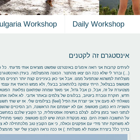
ulgaria Workshop
Daily Workshop
אינסטגרם זה לקטנים
לעיתים קרובות אני רואה אימג'ים באינטרנט שפשוט מוציאים אותי מדעתי. כל כ
(...) וברור לי שלא ככה הם יצאו מהתנור. הכוונה מהמצלמה. בעידן האינסטגר
מוצלחות למשהוא שנתפעל ממנו. אבל אני כאן בעיניינים קצת יותר רציניים ממצ
פוטושופ בבצלאל, הייתי עסוקה בלהתאהב בבעלי, ולא ממש הראתי את עצמי ב
מצטערת על זה, אבל, כן אבל גדול, אני מאוד שמחה שפתאום נפלאות הפוטושופ
חדש, חוקרת ונוברת ביוטיוב, בבלוגים של צלמים ובאתר אדובי. לא אלאה אתכ
נשאלתי לא פעם איך אני יוצרת את הפיל (feel) בצי
והשנייה היא כמובן פוטושופ. אם לא יישמתם את הראשונה, רוב הסיכויים שהשנ
לנתוני האור בזמן צילום. לצלם בחשיפה אופטימלית, כך הקובץ שלכם במחשב יה
על התשובה השניה היום. נצא מנקודת הנחה שיש לכם פוטושופ. כשאני מתחילה
לא משחקת יותר מידי עם אפקטים וכאלה, כי אם הקובץ טוב מלכתחילה לא צר
בדרך כלל ביצירת אמנות לא מוצלחת :) אז ככה נראה הקובץ שלי ישר מהמצל