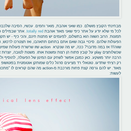
מבחינתי הקובץ מושלם. כמו שאני אוהבת, מואר וחמים. עכשיו, הסיבה שלכבו
לכל מי שלא יודע על אתר כיפי שאני מאוד אוהבת
totally red
. אתר שבמילים פש
תמונות. הרוב השווה הוא בתשלום, לפעמים יש מתנות חינם, והכי כיף - יש תקו
הפעולות שלהם. סיכויי גבוה שאם אתם בתחום תתאהבו, ואז תצטרכו לרכוש, ו
שווה!!! אז במה מדובר? ככה, יש מה שנקרא n
שכשלוחצים play על קובץ פתוח הן רצות ומשנות אותו. משנות לטובה, 
הרבה יותר מושקע. כאן כמובן אפשר לשחק עם המינון של הפעולה, להוסיף ול
רק רציתי שתדעו. טוטאלי רד מציעים סרגל כלים שמותקן אוטומטית בפוטושופ
מאוד. יש להם גרסה קצת פחות מורכבת מ-action 
לעשות: